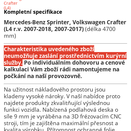
Kompletní specifikace
Mercedes-Benz Sprinter, Volkswagen Crafter
(L4 r.v. 2007-2018, 2007-2017)
(délka 4700
mm)
Charakteristika uvedeného zboží
neumožňuje zaslání prostřednictvím kurýrní
služby.
Po individuálním dohovoru a cenové
kalkulaci Vám zboží rádi namontujeme na
počkání na naší provozovně.
Na užitnost nákladového prostoru jsou
kladeny vysoké nároky. V naší nabídce proto
najdete produkty zkvalitňující výslednou
funkci vozidla. Nabízená podlahová deska o
síle 9 mm je vyráběna na 3D frézovacím CNC
stroji, tím je zajištěna maximální přesnost a
kvalita výrobku.
Přítomnost ochranné folie