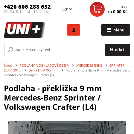
+420 606 288 632
0
ks
CZK
za
0,00 Kč
(Po-Pá, 8-12 hod. | 13-16 hod.)
Menu
Hledat
Úvod
PODLAHY A OBKLADOVÉ DESKY
MERCEDES-BENZ
SPRINTER
(2007-2018)
Délka L4 (4700 mm)
Podlaha - překližka 9 mm Mercedes-Benz
Sprinter / Volkswagen Crafter (L4)
Podlaha - překližka 9 mm
Mercedes-Benz Sprinter /
Volkswagen Crafter (L4)