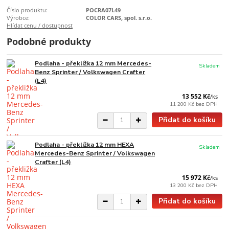
Číslo produktu:
POCRA07L49
Výrobce:
COLOR CARS, spol. s.r.o.
Hlídat cenu / dostupnost
Podobné produkty
Podlaha - překližka 12 mm Mercedes-
Skladem
Benz Sprinter / Volkswagen Crafter
(L4)
13 552 Kč
/
ks
11 200 Kč
bez DPH
Přidat do košíku
Podlaha - překližka 12 mm HEXA
Skladem
Mercedes-Benz Sprinter / Volkswagen
Crafter (L4)
15 972 Kč
/
ks
13 200 Kč
bez DPH
Přidat do košíku