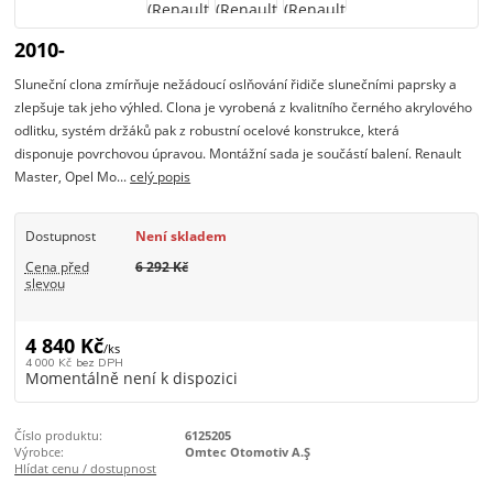
2010-
Sluneční clona zmírňuje nežádoucí oslňování řidiče slunečními paprsky a
zlepšuje tak jeho výhled. Clona je vyrobená z kvalitního černého akrylového
odlitku, systém držáků pak z robustní ocelové konstrukce, která
disponuje povrchovou úpravou. Montážní sada je součástí balení. Renault
Master, Opel Mo...
celý popis
Dostupnost
Není skladem
Cena před
6 292 Kč
slevou
4 840 Kč
/
ks
4 000 Kč
bez DPH
Momentálně není k dispozici
Číslo produktu:
6125205
Výrobce:
Omtec Otomotiv A.Ş
Hlídat cenu / dostupnost