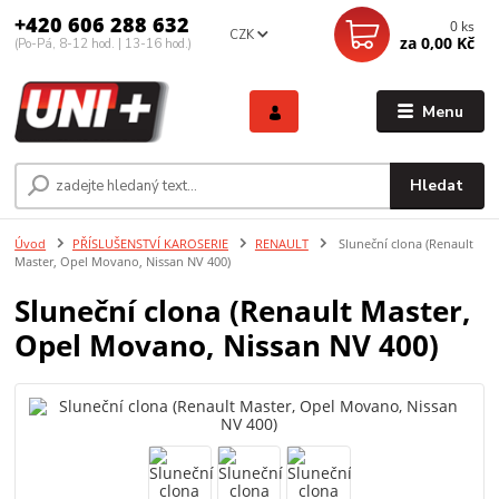
+420 606 288 632
0
ks
CZK
za
0,00 Kč
(Po-Pá, 8-12 hod. | 13-16 hod.)
Menu
Hledat
Úvod
PŘÍSLUŠENSTVÍ KAROSERIE
RENAULT
Sluneční clona (Renault
Master, Opel Movano, Nissan NV 400)
Sluneční clona (Renault Master,
Opel Movano, Nissan NV 400)