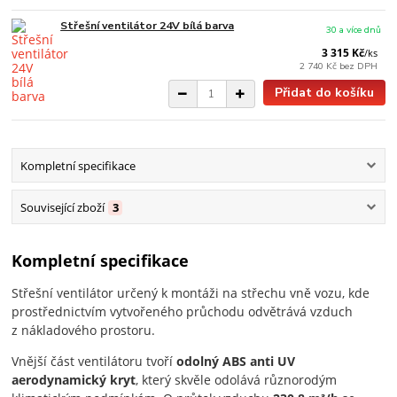
Střešní ventilátor 24V bílá barva
30 a více dnů
3 315 Kč
/
ks
2 740 Kč
bez DPH
Přidat do košíku
Kompletní specifikace
Související zboží
3
Kompletní specifikace
Střešní ventilátor určený k montáži na střechu vně vozu, kde
prostřednictvím vytvořeného průchodu odvětrává vzduch
z nákladového prostoru.
Vnější část ventilátoru tvoří
odolný ABS anti UV
aerodynamický kryt
, který skvěle odolává různorodým