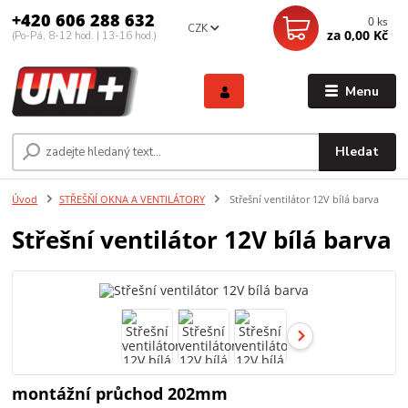
+420 606 288 632
0
ks
CZK
za
0,00 Kč
(Po-Pá, 8-12 hod. | 13-16 hod.)
Menu
Hledat
Úvod
STŘEŠŇÍ OKNA A VENTILÁTORY
Střešní ventilátor 12V bílá barva
Střešní ventilátor 12V bílá barva
montážní průchod 202mm