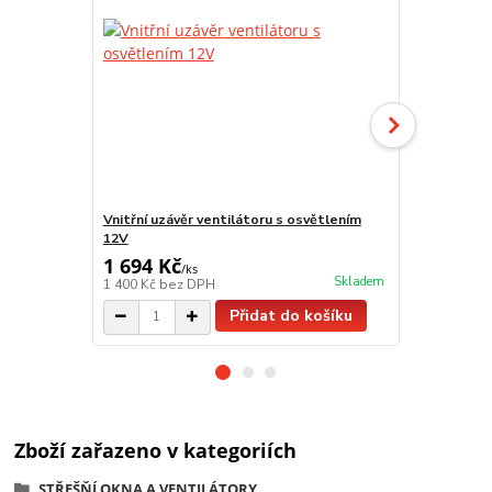
Vnitřní uzávěr ventilátoru s osvětlením
Vnitřní uzáv
12V
SENSYO
1 694 Kč
1 133 Kč
/
ks
Skladem
1 400 Kč
bez DPH
936 Kč
bez 
Přidat do košíku
Zboží zařazeno v kategoriích
STŘEŠŇÍ OKNA A VENTILÁTORY