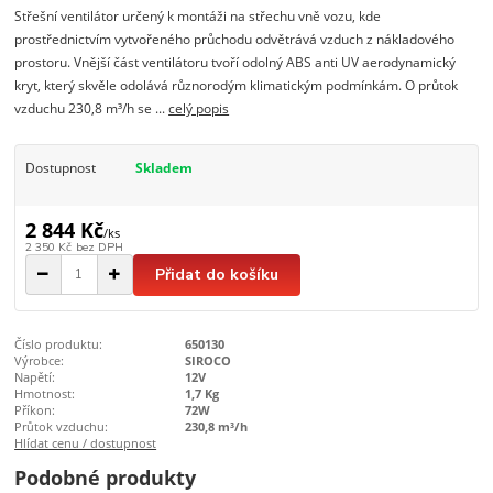
Střešní ventilátor určený k montáži na střechu vně vozu, kde
prostřednictvím vytvořeného průchodu odvětrává vzduch z nákladového
prostoru. Vnější část ventilátoru tvoří odolný ABS anti UV aerodynamický
kryt, který skvěle odolává různorodým klimatickým podmínkám. O průtok
vzduchu 230,8 m³/h se ...
celý popis
Dostupnost
Skladem
2 844 Kč
/
ks
2 350 Kč
bez DPH
Přidat do košíku
Číslo produktu:
650130
Výrobce:
SIROCO
Napětí:
12V
Hmotnost:
1,7 Kg
Příkon:
72W
Průtok vzduchu:
230,8 m³/h
Hlídat cenu / dostupnost
Podobné produkty