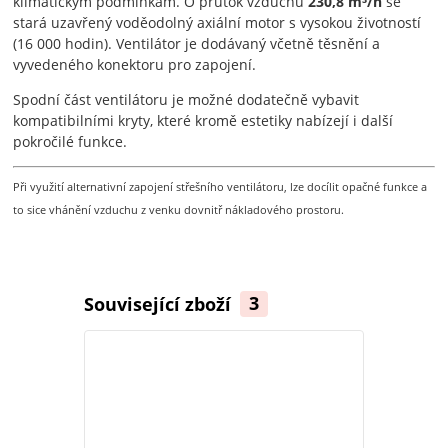
klimatickým podmínkám. O průtok vzduchu
230,8 m³/h
se
stará uzavřený voděodolný axiální motor s vysokou životností
(16 000 hodin). Ventilátor je dodávaný včetně těsnění a
vyvedeného konektoru pro zapojení.
Spodní část ventilátoru je možné dodatečně vybavit
kompatibilními kryty, které kromě estetiky nabízejí i další
pokročilé funkce.
Při využití alternativní zapojení střešního ventilátoru, lze docílit opačné funkce a
to sice vhánění vzduchu z venku dovnitř nákladového prostoru.
Související zboží
3