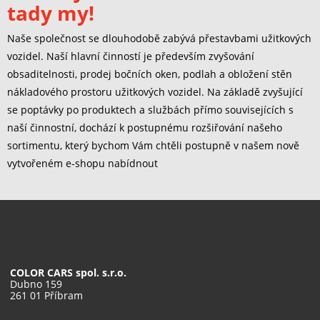
tady my!
Naše společnost se dlouhodobě zabývá přestavbami užitkových
vozidel. Naší hlavní činností je především zvyšování
obsaditelnosti, prodej bočních oken, podlah a obložení stěn
nákladového prostoru užitkových vozidel. Na základě zvyšující
se poptávky po produktech a službách přímo souvisejících s
naší činnostní, dochází k postupnému rozšiřování našeho
sortimentu, který bychom Vám chtěli postupně v našem nově
vytvořeném e-shopu nabídnout
COLOR CARS spol. s.r.o.
Dubno 159
261 01 Příbram