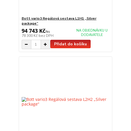
Bott vario3 Regálová sestava L1H1 „Silver
package“
94 743 Kč
NA OBJEDNÁVKU U
/
ks
DODAVATELE
78 300 Kč
bez DPH
Přidat do košíku