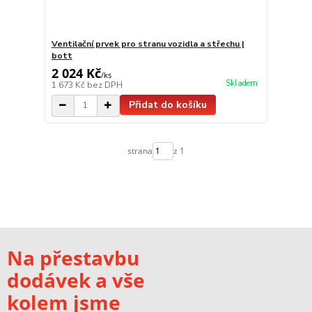
Ventilační prvek pro stranu vozidla a střechu |
bott
2 024 Kč
/
ks
Skladem
1 673 Kč
bez DPH
Přidat do košíku
strana
z 1
Na přestavbu
dodávek a vše
kolem jsme