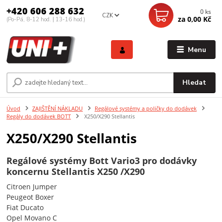
+420 606 288 632
0
ks
CZK
za
0,00 Kč
(Po-Pá, 8-12 hod. | 13-16 hod.)
Menu
Hledat
Úvod
ZAJIŠTĚNÍ NÁKLADU
Regálové systémy a poličky do dodávek
Regály do dodávek BOTT
X250/X290 Stellantis
X250/X290 Stellantis
Regálové systémy Bott Vario3 pro dodávky
koncernu Stellantis X250 /X290
Citroen Jumper
Peugeot Boxer
Fiat Ducato
Opel Movano C